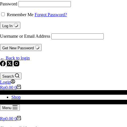
Password
Remember Me
Forgot Password?
Log In
Username or Email Address
Get New Password
← Back to login
Search
Login
Rp
0.00
0
Shop
Menu
Rp
0.00
0