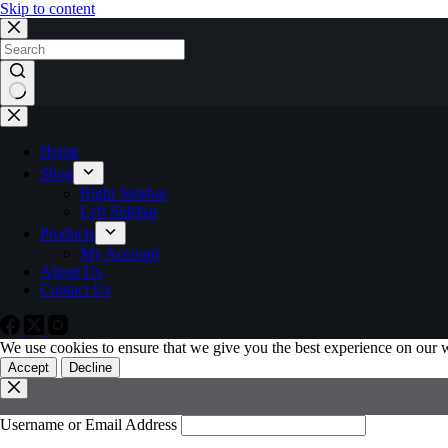
Skip to content
Home
Shop
Right Sidebar
Left Sidebar
Products
My Account
About Us
Contact Us
We use cookies to ensure that we give you the best experience on our 
Accept
Decline
Username or Email Address