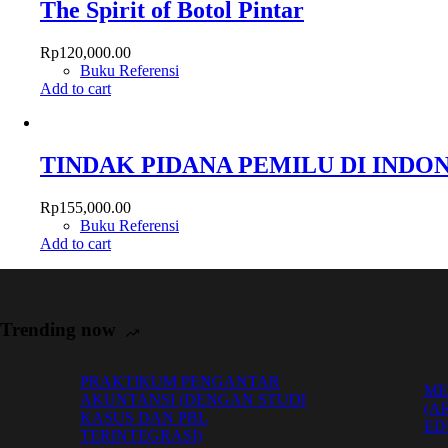
The Spirit of Botol Pintar
Rp
120,000.00
Buku Referensi
Add to cart
TINDAK PIDANA PEMILU DI INDO
Rp
155,000.00
Buku Referensi
Add to cart
Trending now
PRAKTIKUM PENGANTAR
ME
AKUNTANSI (DENGAN STUDI
(A
KASUS DAN PBL
ED
TERINTEGRASI)