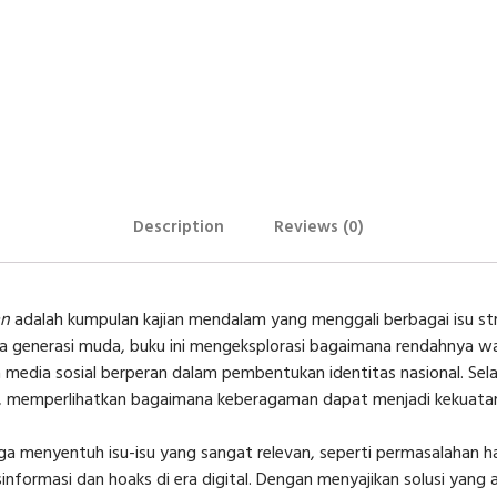
Description
Reviews (0)
an
adalah kumpulan kajian mendalam yang menggali berbagai isu st
da generasi muda, buku ini mengeksplorasi bagaimana rendahnya
media sosial berperan dalam pembentukan identitas nasional. Selai
oh, memperlihatkan bagaimana keberagaman dapat menjadi kekuata
 juga menyentuh isu-isu yang sangat relevan, seperti permasalahan 
formasi dan hoaks di era digital. Dengan menyajikan solusi yang a