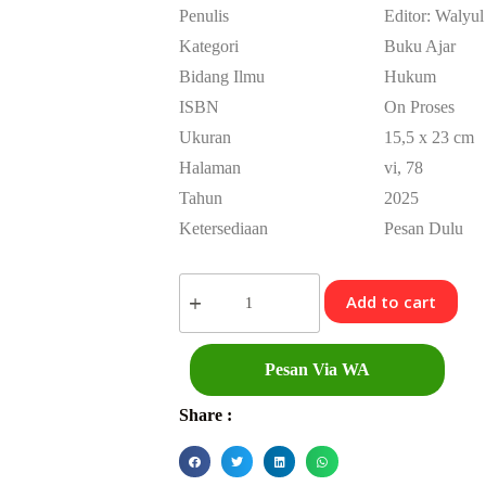
Penulis
Editor: Walyu
Kategori
Buku Ajar
Bidang Ilmu
Hukum
ISBN
On Proses
Ukuran
15,5 x 23 cm
Halaman
vi, 78
Tahun
2025
Ketersediaan
Pesan Dulu
Add to cart
Pesan Via WA
Share :