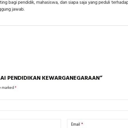
enting bagi pendidik, mahasiswa, dan siapa saja yang peduli terha
ggung jawab.
RAMPAI PENDIDIKAN KEWARGANEGARAAN”
re marked
*
Email
*