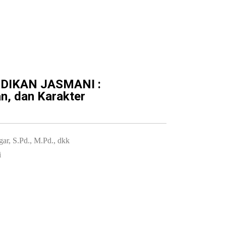
DIKAN JASMANI :
n, dan Karakter
gar, S.Pd., M.Pd., dkk
i