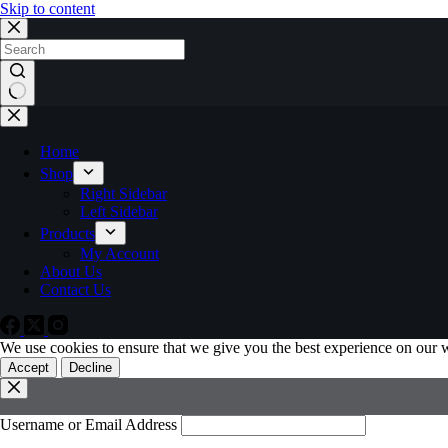
Skip to content
Home
Shop
Right Sidebar
Left Sidebar
Products
My Account
About Us
Contact Us
We use cookies to ensure that we give you the best experience on our 
Accept
Decline
Username or Email Address