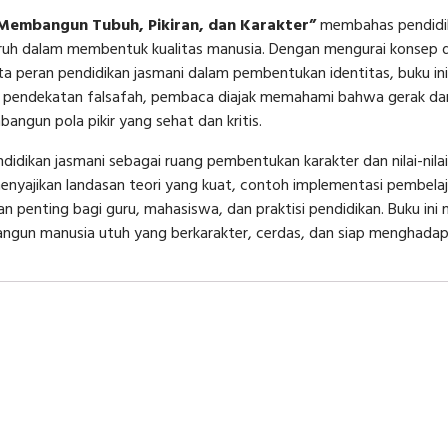
 Membangun Tubuh, Pikiran, dan Karakter”
membahas pendidikan
luruh dalam membentuk kualitas manusia. Dengan mengurai konsep 
rta peran pendidikan jasmani dalam pembentukan identitas, buku 
lui pendekatan falsafah, pembaca diajak memahami bahwa gerak da
gun pola pikir yang sehat dan kritis.
didikan jasmani sebagai ruang pembentukan karakter dan nilai-nilai 
nyajikan landasan teori yang kuat, contoh implementasi pembelaja
kan penting bagi guru, mahasiswa, dan praktisi pendidikan. Buku i
ngun manusia utuh yang berkarakter, cerdas, dan siap menghadap