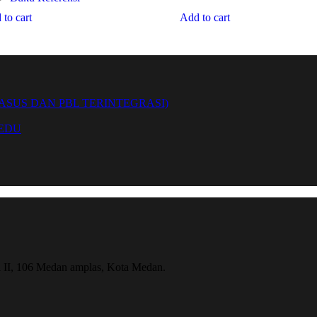
to cart
Add to cart
SUS DAN PBL TERINTEGRASI)
 EDU
ri II, 106 Medan amplas, Kota Medan.