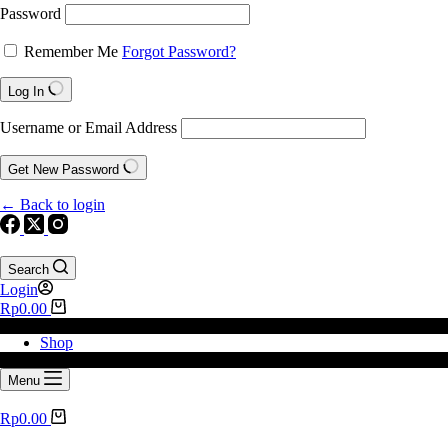
Password
Remember Me
Forgot Password?
Log In
Username or Email Address
Get New Password
← Back to login
Search
Login
Rp
0.00
Shop
Menu
Rp
0.00