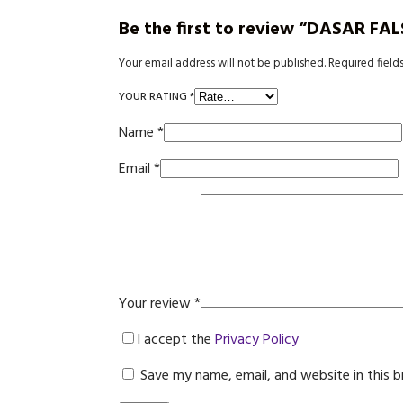
Be the first to review “DASAR F
Your email address will not be published.
Required field
YOUR RATING
*
Name
*
Email
*
Your review
*
I accept the
Privacy Policy
Save my name, email, and website in this 