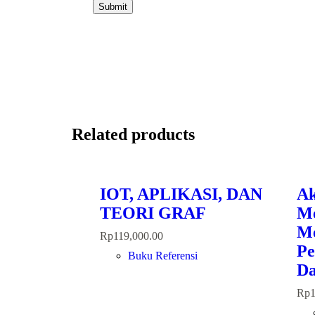
Submit
Related products
IOT, APLIKASI, DAN
Ak
TEORI GRAF
Me
Me
Rp
119,000.00
Pe
Buku Referensi
Da
Rp