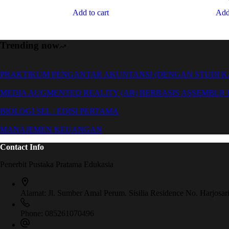
Add to cart
Add 
Trending now
PRAKTIKUM PENGANTAR AKUNTANSI (DENGAN STUDI KA
MEDIA AUGMENTED REALITY (AR) BERBASIS ASSEMBLR
BIOLOGI SEL : EDISI PERTAMA
MANAJEMEN KEUANGAN
Contact Info
Penerbit Pustaka Pratama Edukasia
Alamat:
Jl. Sumber Amal Perum. Sisilia Residence No. Harjosa
Phone:
085261070496