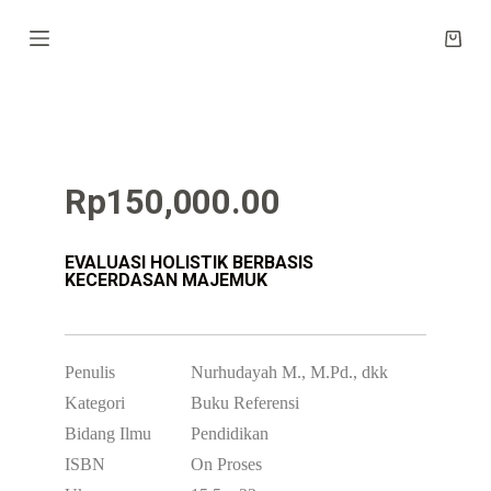
S
k
i
p
t
o
c
o
n
Rp
150,000.00
t
e
n
t
EVALUASI HOLISTIK BERBASIS
KECERDASAN MAJEMUK
Penulis
Nurhudayah M., M.Pd., dkk
Kategori
Buku Referensi
Bidang Ilmu
Pendidikan
ISBN
On Proses