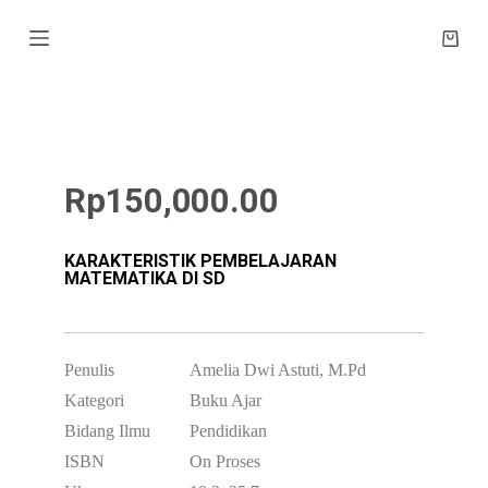
S
k
i
p
t
o
c
o
n
Rp
150,000.00
t
e
n
t
KARAKTERISTIK PEMBELAJARAN
MATEMATIKA DI SD
Penulis
Amelia Dwi Astuti, M.Pd
Kategori
Buku Ajar
Bidang Ilmu
Pendidikan
ISBN
On Proses