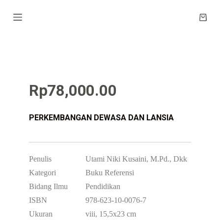
S
k
i
p
t
o
c
o
n
Rp
78,000.00
t
e
n
t
PERKEMBANGAN DEWASA DAN LANSIA
Penulis
Utami Niki Kusaini, M.Pd., Dkk
Kategori
Buku Referensi
Bidang Ilmu
Pendidikan
ISBN
978-623-10-0076-7
Ukuran
viii, 15,5x23 cm