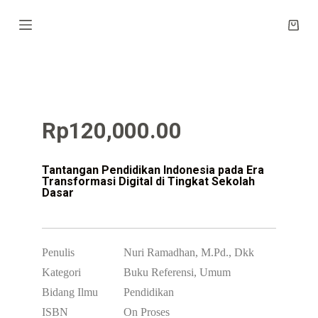
S
k
i
p
t
o
c
o
n
Rp
120,000.00
t
e
n
t
Tantangan Pendidikan Indonesia pada Era
Transformasi Digital di Tingkat Sekolah
Dasar
Penulis
Nuri Ramadhan, M.Pd., Dkk
Kategori
Buku Referensi, Umum
Bidang Ilmu
Pendidikan
ISBN
On Proses