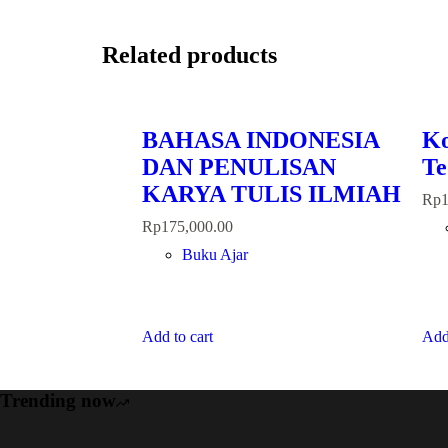
Related products
BAHASA INDONESIA
Ko
DAN PENULISAN
Te
KARYA TULIS ILMIAH
Rp
Rp
175,000.00
Buku Ajar
Add to cart
Add 
Trending now