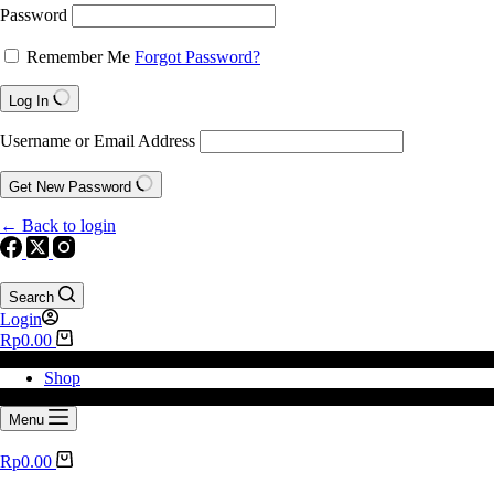
Password
Remember Me
Forgot Password?
Log In
Username or Email Address
Get New Password
← Back to login
Search
Login
Rp
0.00
Shop
Menu
Rp
0.00