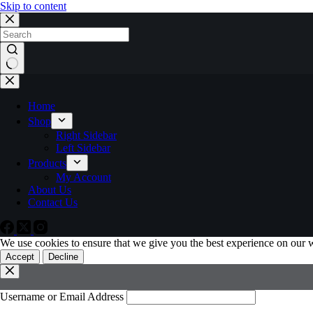
Skip to content
Home
Shop
Right Sidebar
Left Sidebar
Products
My Account
About Us
Contact Us
We use cookies to ensure that we give you the best experience on our 
Accept
Decline
Username or Email Address