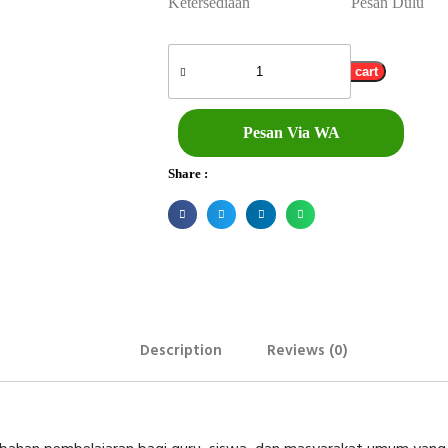
Ketersediaan
Pesan Dulu
Add to cart
Pesan Via WA
Share :
Description
Reviews (0)