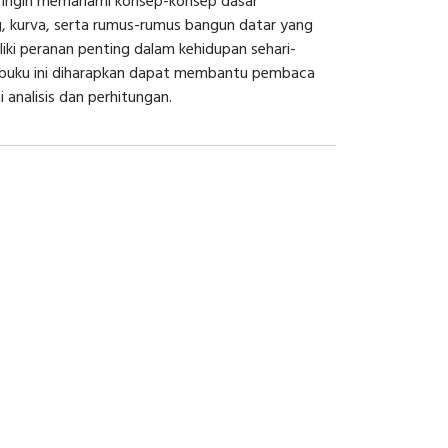
g ingin memahami konsep-konsep dasar
ng, kurva, serta rumus-rumus bangun datar yang
ki peranan penting dalam kehidupan sehari-
, buku ini diharapkan dapat membantu pembaca
nalisis dan perhitungan.