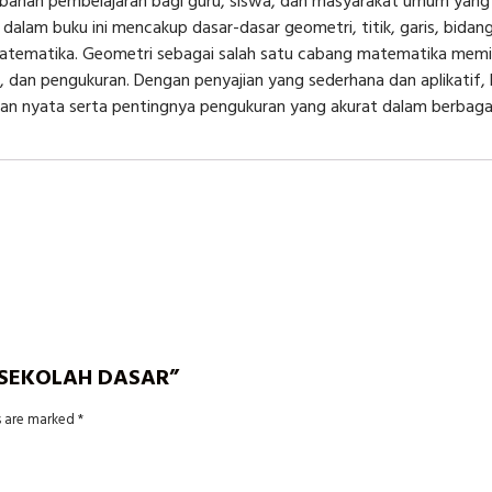
 bahan pembelajaran bagi guru, siswa, dan masyarakat umum yan
dalam buku ini mencakup dasar-dasar geometri, titik, garis, bida
tematika. Geometri sebagai salah satu cabang matematika memili
, dan pengukuran. Dengan penyajian yang sederhana dan aplikatif
 nyata serta pentingnya pengukuran yang akurat dalam berbagai a
I SEKOLAH DASAR”
s are marked
*