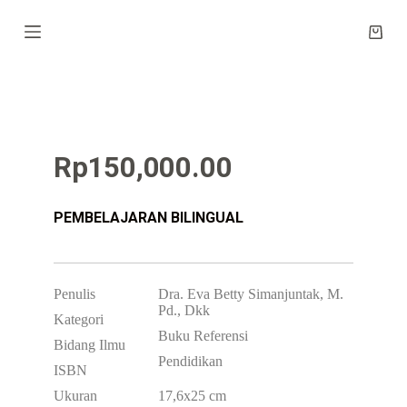
S
k
i
p
t
o
c
o
n
Rp
150,000.00
t
e
n
t
PEMBELAJARAN BILINGUAL
Penulis
Dra. Eva Betty Simanjuntak, M.
Pd., Dkk
Kategori
Buku Referensi
Bidang Ilmu
Pendidikan
ISBN
Ukuran
17,6x25 cm