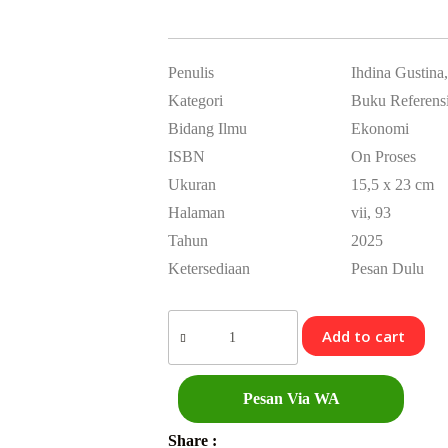
Penulis
Ihdina Gustina
Kategori
Buku Referens
Bidang Ilmu
Ekonomi
ISBN
On Proses
Ukuran
15,5 x 23 cm
Halaman
vii, 93
Tahun
2025
Ketersediaan
Pesan Dulu
Add to cart
Pesan Via WA
Share :