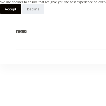
We use cookies to ensure that we give you the best experience on our 
S
k
Accept
Decline
i
p
t
o
c
o
n
t
e
n
t