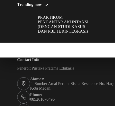
Trending now
PRAKTIKUM
PENGANTAR AKUNTANSI
(DENGAN STUDI KASUS
DAN PBL TERINTEGRASI)
Contact Info
Penerbit Pustaka Pratama Edukasia
Alamat:
Jl. Sumber Amal Perum. Sisilia Residence No. Harjo
Kota Medan.
Phone:
085261070496
Email:
penerbitpustakapratama@gmail.com