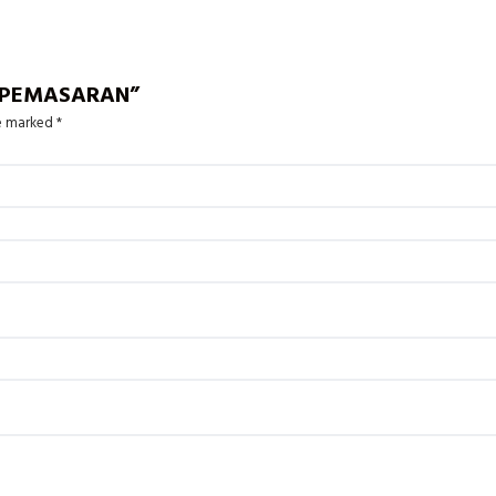
N PEMASARAN”
re marked
*