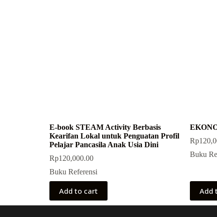
E-book STEAM Activity Berbasis
EKONO
Kearifan Lokal untuk Penguatan Profil
Rp
120,0
Pelajar Pancasila Anak Usia Dini
Buku Re
Rp
120,000.00
Buku Referensi
Add to cart
Add 